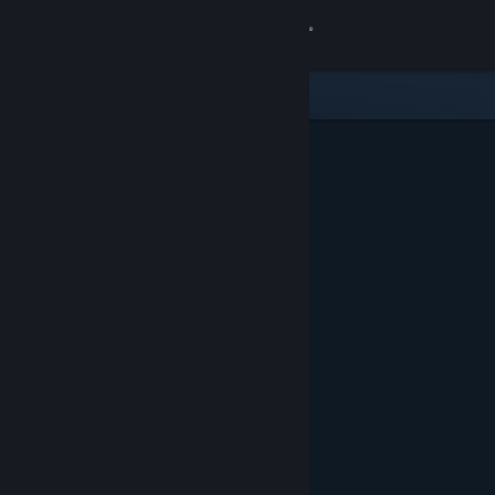
Logga in
Butik
Gemenskap
Om
Support
Byt språk
Skaffa Steams mobilapp
Se skrivbordswebbplats