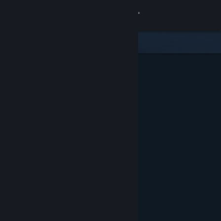
Iniciar sessão
Loja
Comunidade
Sobre
Apoio
Alterar idioma
Instala a app móvel do Steam
Ver versão para computadores