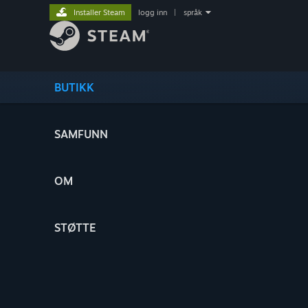
Installer Steam
logg inn
|
språk
BUTIKK
SAMFUNN
OM
STØTTE