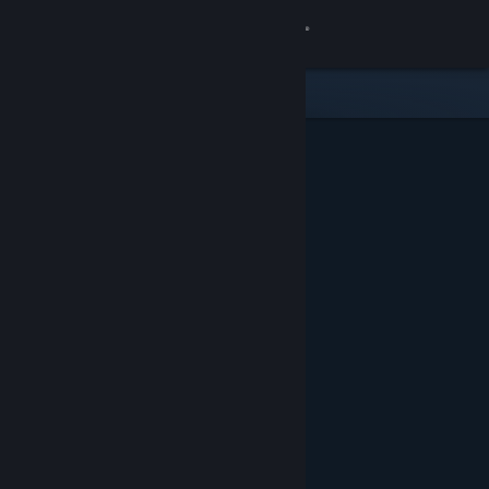
Log på
Butik
Fællesskab
Om
Support
Skift sprog
Hent Steam-mobilappen
Vis desktop-webside