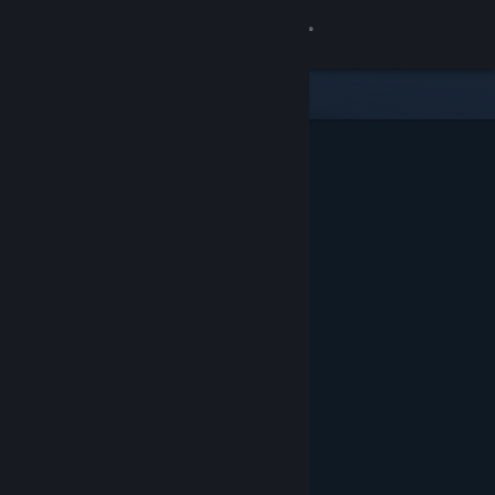
Log på
Butik
Fællesskab
Om
Support
Skift sprog
Hent Steam-mobilappen
Vis desktop-webside