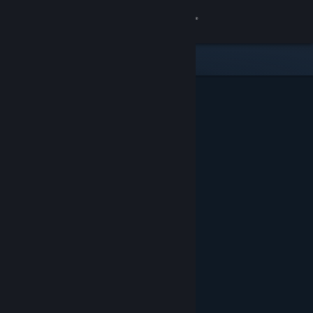
Logg inn
Butikk
Samfunn
Om
Kundestøtte
Bytt språk
Skaff deg Steam-appen på mobil
Vis skrivebordsversjon