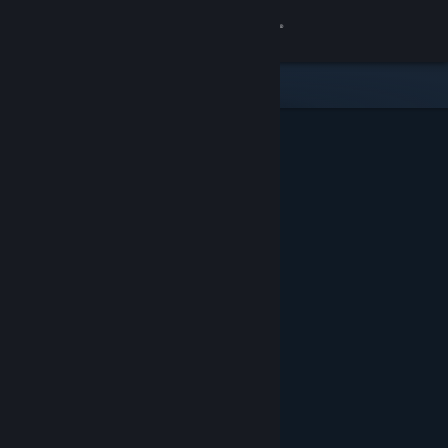
Anmelden
Shop
Community
Info
Support
Sprache ändern
Steam-Mobile-App herunterladen
Desktopversion anzeigen