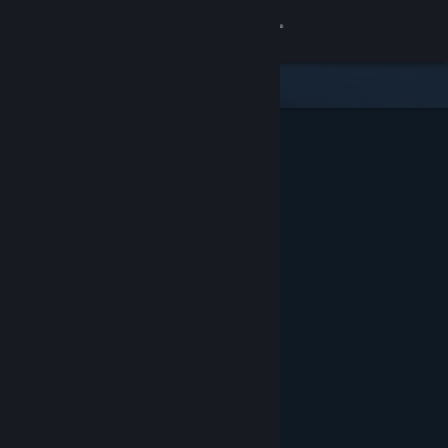
Inloggen
Winkel
Community
Over
Ondersteuning
Taal wijzigen
Download de mobiele Steam-app
Desktopwebsite weergeven