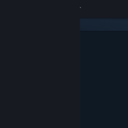
Đăng nhập
Cửa hàng
Cộng đồng
Thông tin
Hỗ trợ
Thay đổi ngôn ngữ
Cài ứng dụng Steam di động
Xem web cho desktop