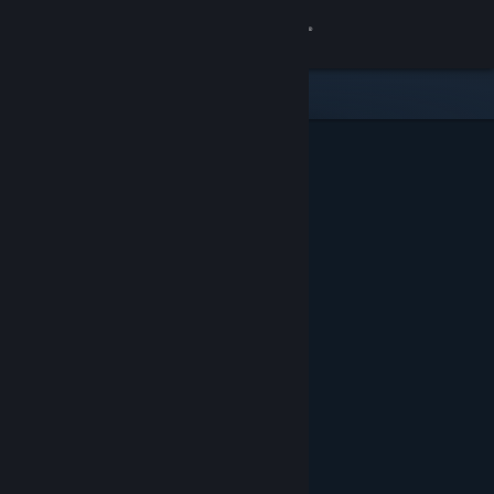
Увійти
Крамниця
Спільнота
Інформація
Підтримка
Змінити мову
Завантажити мобільний застосунок Steam
Переглянути повну версію