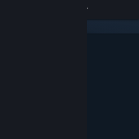
Logga in
Butik
Gemenskap
Om
Support
Byt språk
Skaffa Steams mobilapp
Se skrivbordswebbplats