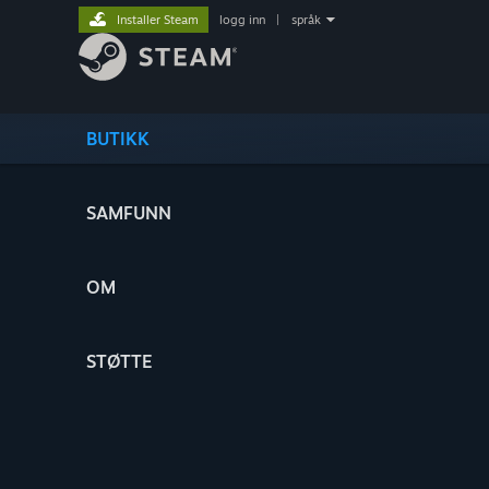
Installer Steam
logg inn
|
språk
BUTIKK
SAMFUNN
OM
STØTTE