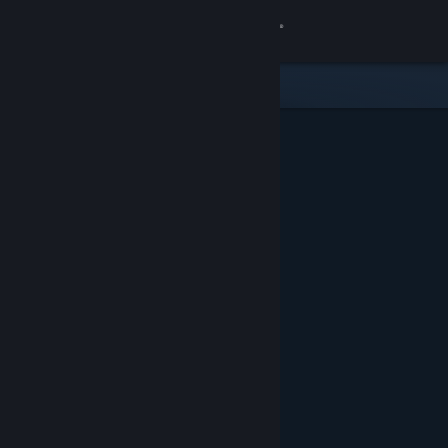
Login
Toko
Komunitas
Tentang
Bantuan
Ubah bahasa
Dapatkan Aplikasi Seluler Steam
Lihat situs web desktop