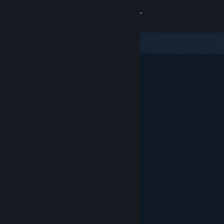
Přihlásit se
Obchod
Komunita
Informace
Podpora
Změnit jazyk
Mobilní aplikace služby Steam
Desktopová verze stránky