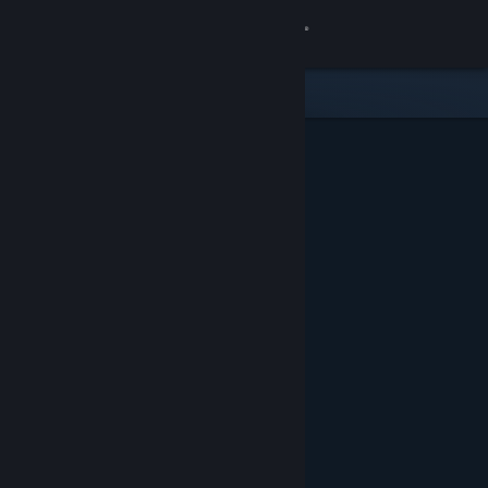
登录
商店
社区
关于
客服
更改语言
获取 Steam 手机应用
查看桌面版网站