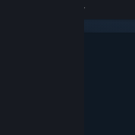
Войти
Магазин
Сообщество
Информация
Поддержка
Изменить язык
Скачать мобильное приложение Steam
Полная версия