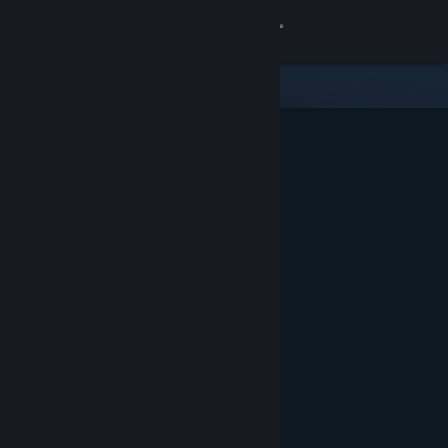
Conectează-te
Magazin
Comunitate
Despre
Asistență
Schimbă limba
Obține aplicația Steam pentru dispozitive mobile
Vezi site în versiunea pentru desktop