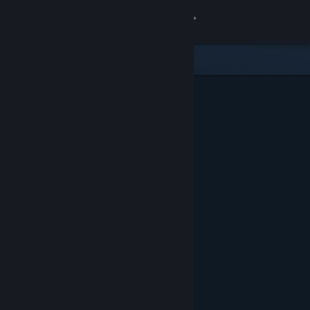
Iniciar sessão
Loja
Comunidade
Sobre
Apoio
Alterar idioma
Instala a app móvel do Steam
Ver versão para computadores