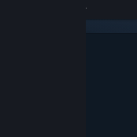
Sign in
Gedung
Komuniti
Tentang
Sokongan
Ubah bahasa
Dapatkan Steam Mobile App
Lihat laman web desktop