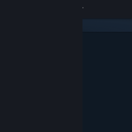
Sign in
Gedung
Komuniti
Tentang
Sokongan
Ubah bahasa
Dapatkan Steam Mobile App
Lihat laman web desktop