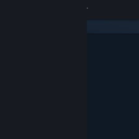
로그인
상점
커뮤니티
정보
지원
언어 변경
Steam 모바일 앱 다운로드
PC 웹사이트 보기