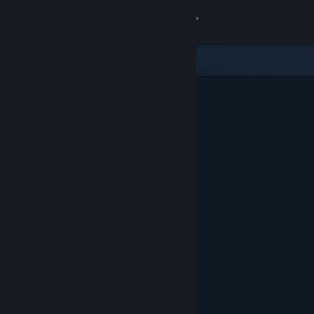
Log på
Butik
Fællesskab
Om
Support
Skift sprog
Hent Steam-mobilappen
Vis desktop-webside