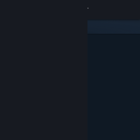
Zaloguj się
Sklep
Społeczność
Informacje
Wsparcie
Zmień język
Pobierz aplikację mobilną Steam
Wersja przeglądarkowa