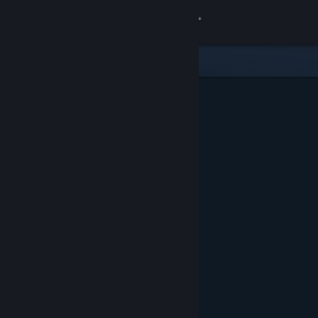
Log på
Butik
Fællesskab
Om
Support
Skift sprog
Hent Steam-mobilappen
Vis desktop-webside