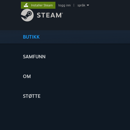
Installer Steam
logg inn
|
språk
BUTIKK
SAMFUNN
OM
STØTTE