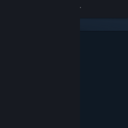
Увійти
Крамниця
Спільнота
Інформація
Підтримка
Змінити мову
Завантажити мобільний застосунок Steam
Переглянути повну версію