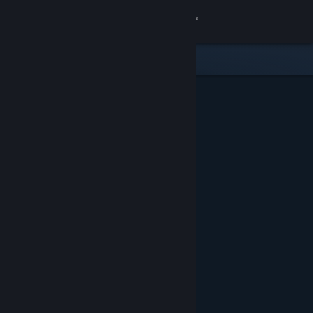
登录
商店
社区
关于
客服
更改语言
获取 Steam 手机应用
查看桌面版网站