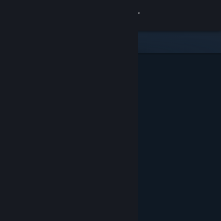
Войти
Магазин
Сообщество
Информация
Поддержка
Изменить язык
Скачать мобильное приложение Steam
Полная версия