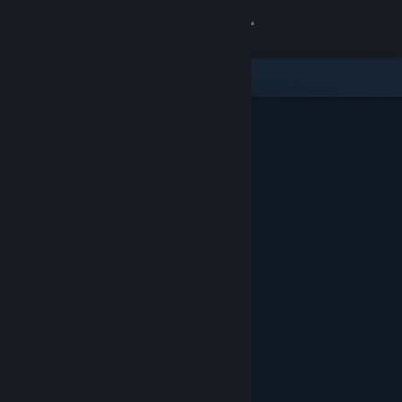
로그인
상점
커뮤니티
정보
지원
언어 변경
Steam 모바일 앱 다운로드
PC 웹사이트 보기