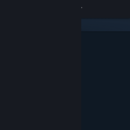
Se connecter
Magasin
Communauté
À propos
Support
Changer la langue
Télécharger l'application mobile Steam
Voir version ordi. du site