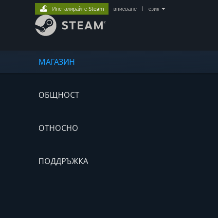
Инсталирайте Steam
вписване
|
език
МАГАЗИН
ОБЩНОСТ
ОТНОСНО
ПОДДРЪЖКА