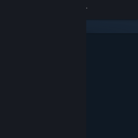
เข้าสู่ระบบ
ร้านค้า
ชุมชน
เกี่ยวกับ
ฝ่ายสนับสนุน
เปลี่ยนภาษา
รับแอป Steam แบบพกพา
ชมเว็บไซต์สำหรับเดสก์ท็อป