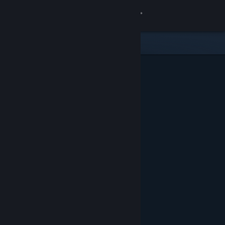
Kirjaudu sisään
Kauppa
Yhteisö
Tietoa
Tuki
Vaihda kieli
Hanki Steam-mobiilisovellus
Näytä työpöytäsivusto