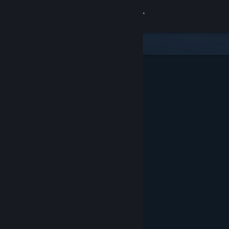
Log på
Butik
Fællesskab
Om
Support
Skift sprog
Hent Steam-mobilappen
Vis desktop-webside