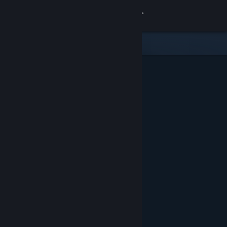
Logg inn
Butikk
Samfunn
Om
Kundestøtte
Bytt språk
Skaff deg Steam-appen på mobil
Vis skrivebordsversjon