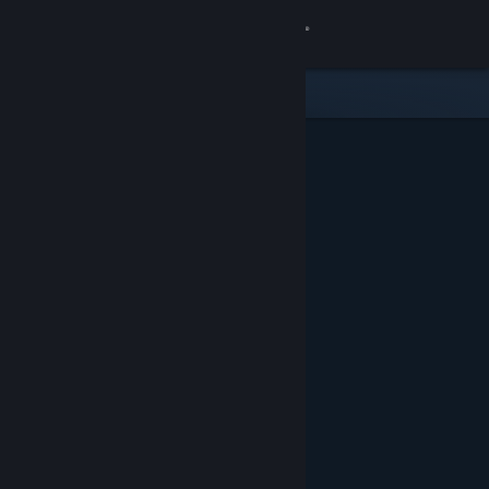
Войти
Магазин
Сообщество
Информация
Поддержка
Изменить язык
Скачать мобильное приложение Steam
Полная версия