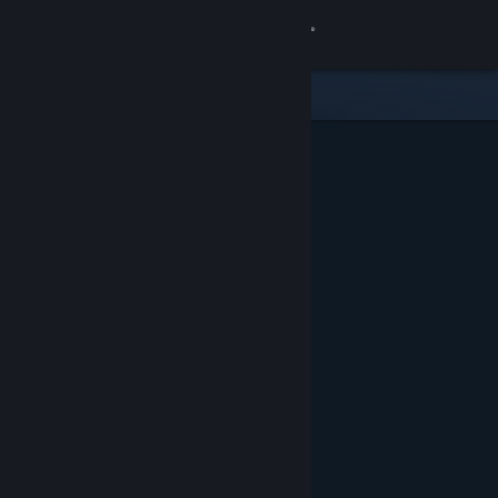
登入
商店
社群
關於
客服
變更語言
取得 Steam 行動應用程式
檢視電腦版網頁