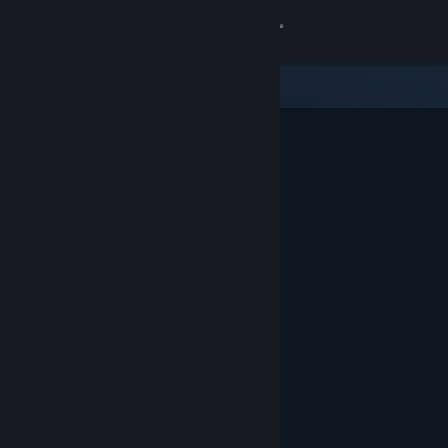
Zaloguj się
Sklep
Społeczność
Informacje
Wsparcie
Zmień język
Pobierz aplikację mobilną Steam
Wersja przeglądarkowa