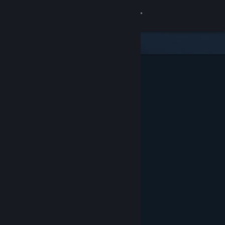
Iniciar sessão
Loja
Comunidade
Sobre
Suporte
Alterar idioma
Baixe o aplicativo móvel do Steam
Ver versão para computadores