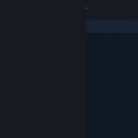
Войти
Магазин
Сообщество
Информация
Поддержка
Изменить язык
Скачать мобильное приложение Steam
Полная версия