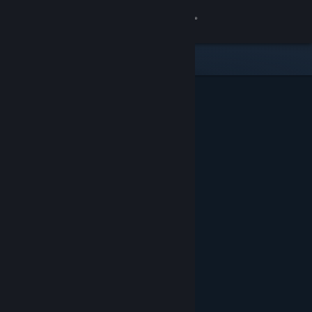
Iniciar sesión
Tienda
Comunidad
Acerca de
Soporte
Cambiar idioma
Descargar Steam Mobile
Ver versión clásica