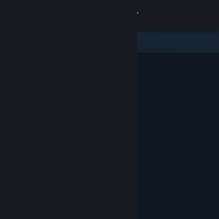
Přihlásit se
Obchod
Komunita
Informace
Podpora
Změnit jazyk
Mobilní aplikace služby Steam
Desktopová verze stránky