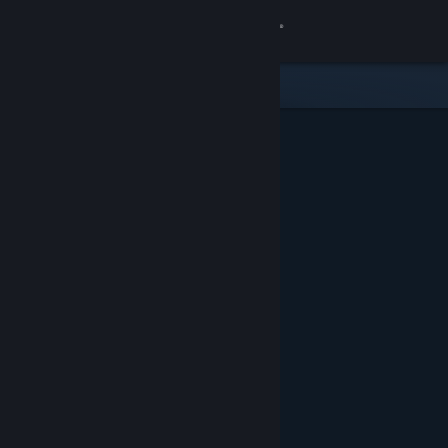
Iniciar sesión
Tienda
Comunidad
Acerca de
Soporte
Cambiar idioma
Descargar Steam Mobile
Ver versión clásica