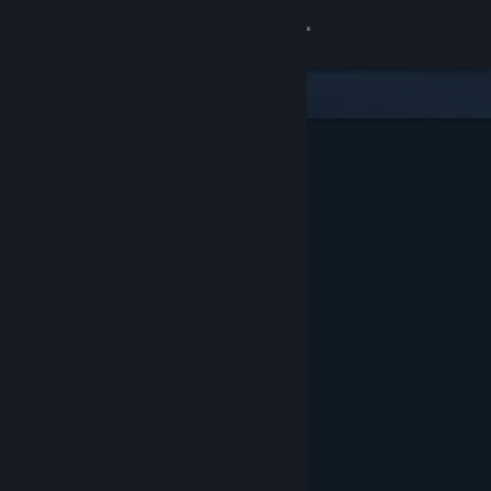
Войти
Магазин
Сообщество
Информация
Поддержка
Изменить язык
Скачать мобильное приложение Steam
Полная версия