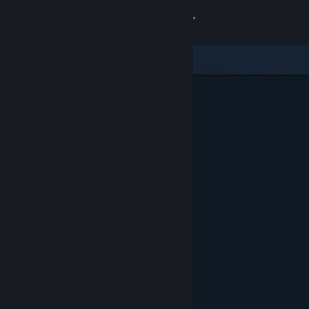
Logg inn
Butikk
Samfunn
Om
Kundestøtte
Bytt språk
Skaff deg Steam-appen på mobil
Vis skrivebordsversjon