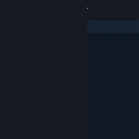
Kirjaudu sisään
Kauppa
Yhteisö
Tietoa
Tuki
Vaihda kieli
Hanki Steam-mobiilisovellus
Näytä työpöytäsivusto