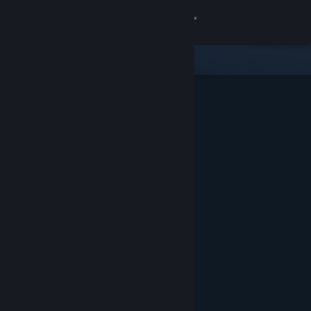
Вписване
Магазин
Общност
Относно
Поддръжка
Смяна на езика
Сдобийте се с мобилното Steam приложение
Преглед на сайта за настолни компютри