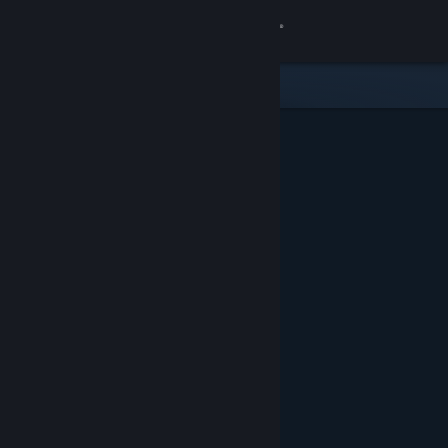
Login
Toko
Komunitas
Tentang
Bantuan
Ubah bahasa
Dapatkan Aplikasi Seluler Steam
Lihat situs web desktop