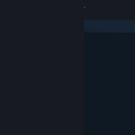
로그인
상점
커뮤니티
정보
지원
언어 변경
Steam 모바일 앱 다운로드
PC 웹사이트 보기