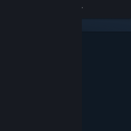
เข้าสู่ระบบ
ร้านค้า
ชุมชน
เกี่ยวกับ
ฝ่ายสนับสนุน
เปลี่ยนภาษา
รับแอป Steam แบบพกพา
ชมเว็บไซต์สำหรับเดสก์ท็อป